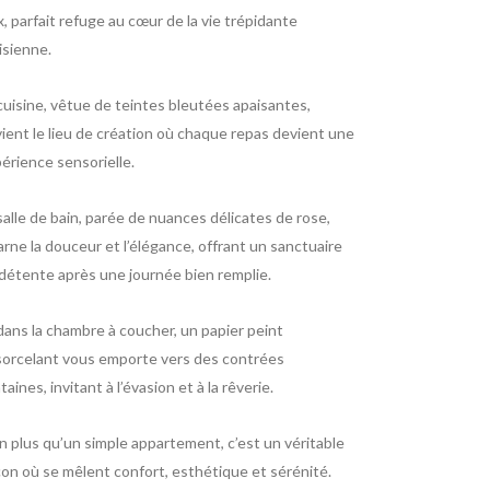
x, parfait refuge au cœur de la vie trépidante
isienne.
cuisine, vêtue de teintes bleutées apaisantes,
ient le lieu de création où chaque repas devient une
érience sensorielle.
salle de bain, parée de nuances délicates de rose,
arne la douceur et l’élégance, offrant un sanctuaire
détente après une journée bien remplie.
dans la chambre à coucher, un papier peint
orcelant vous emporte vers des contrées
ntaines, invitant à l’évasion et à la rêverie.
n plus qu’un simple appartement, c’est un véritable
on où se mêlent confort, esthétique et sérénité.