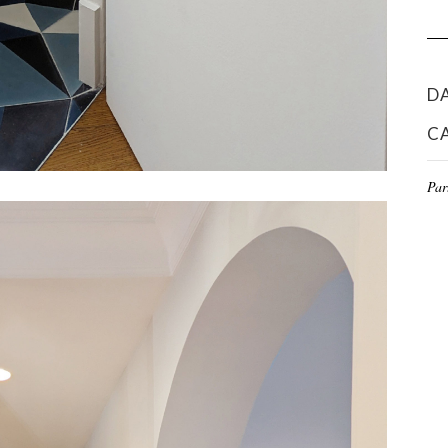
D
C
Par