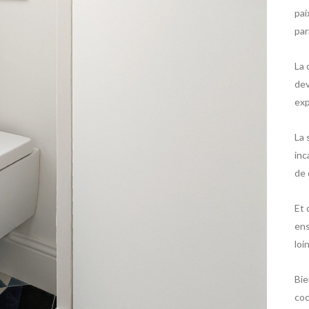
pai
par
La 
dev
exp
La 
inc
de 
Et 
ens
loi
Bie
coc