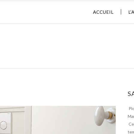
ACCUEIL
L’
S
Plo
Mar
Cet
tem