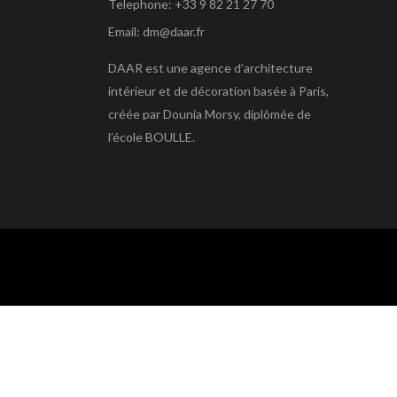
Telephone: +33 9 82 21 27 70
Email: dm@daar.fr
DAAR est une agence d’architecture
intérieur et de décoration basée à Paris,
créée par Dounia Morsy, diplômée de
l’école BOULLE.
Agence DAAR © 2021 tous droits réservés.