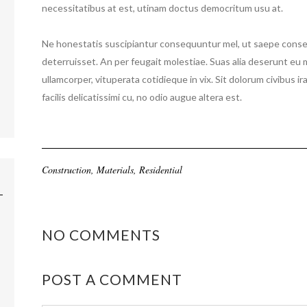
necessitatibus at est, utinam doctus democritum usu at.
Ne honestatis suscipiantur consequuntur mel, ut saepe consequ
deterruisset. An per feugait molestiae. Suas alia deserunt eu 
ullamcorper, vituperata cotidieque in vix. Sit dolorum civibus 
facilis delicatissimi cu, no odio augue altera est.
Construction
,
Materials
,
Residential
NO COMMENTS
POST A COMMENT