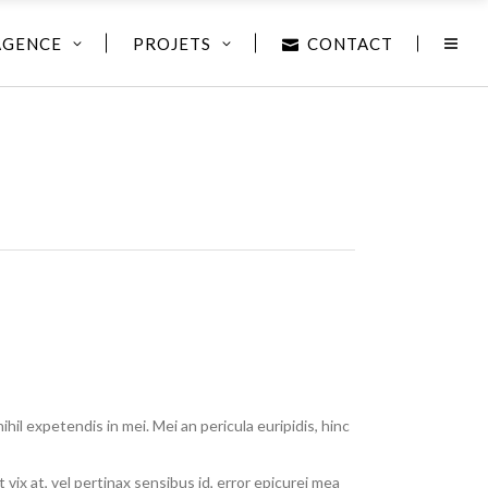
AGENCE
PROJETS
CONTACT
hil expetendis in mei. Mei an pericula euripidis, hinc
t vix at, vel pertinax sensibus id, error epicurei mea