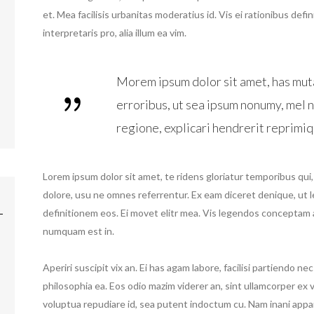
et. Mea facilisis urbanitas moderatius id. Vis ei rationibus defi
interpretaris pro, alia illum ea vim.
Morem ipsum dolor sit amet, has muta
erroribus, ut sea ipsum nonumy, mel n
regione, explicari hendrerit reprimiq
Lorem ipsum dolor sit amet, te ridens gloriatur temporibus qui
dolore, usu ne omnes referrentur. Ex eam diceret denique, ut l
definitionem eos. Ei movet elitr mea. Vis legendos conceptam a
numquam est in.
Aperiri suscipit vix an. Ei has agam labore, facilisi partiendo ne
philosophia ea. Eos odio mazim viderer an, sint ullamcorper ex 
voluptua repudiare id, sea putent indoctum cu. Nam inani app