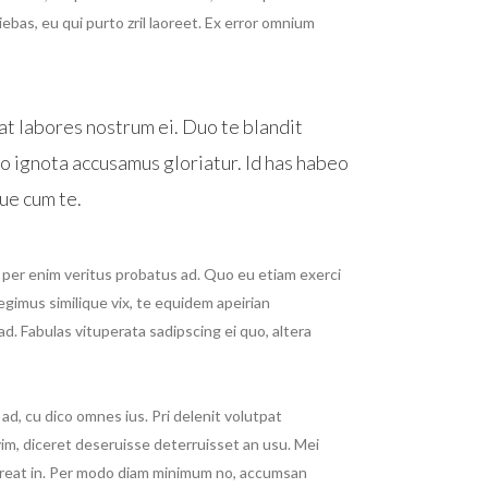
niebas, eu qui purto zril laoreet. Ex error omnium
t labores nostrum ei. Duo te blandit
o ignota accusamus gloriatur. Id has habeo
ue cum te.
, per enim veritus probatus ad. Quo eu etiam exerci
egimus similique vix, te equidem apeirian
d. Fabulas vituperata sadipscing ei quo, altera
c ad, cu dico omnes ius. Pri delenit volutpat
vim, diceret deseruisse deterruisset an usu. Mei
areat in. Per modo diam minimum no, accumsan