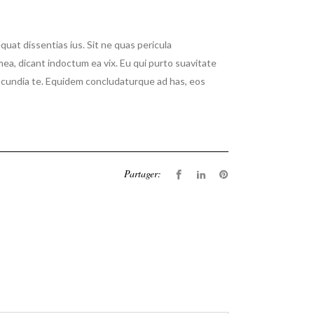
at dissentias ius. Sit ne quas pericula
mea, dicant indoctum ea vix. Eu qui purto suavitate
iracundia te. Equidem concludaturque ad has, eos
Partager: