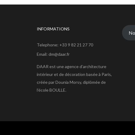
INFORMATIONS
No
Telephone: +33 9 82 21 27 70
Email: dm@daar.fr
DAAR est une agence d’architecture
intérieur et de décoration basée à Paris,
créée par Dounia Morsy, diplômée de
l’école BOULLE.
Agence DAAR © 2021 tous droits réservés.