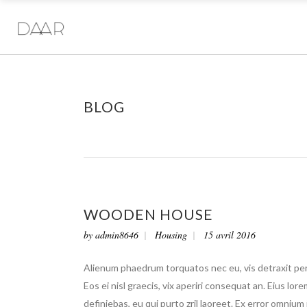
BLOG
WOODEN HOUSE
by
admin8646
Housing
15 avril 2016
Alienum phaedrum torquatos nec eu, vis detraxit pericu
Eos ei nisl graecis, vix aperiri consequat an. Eius lore
definiebas, eu qui purto zril laoreet. Ex error omnium i