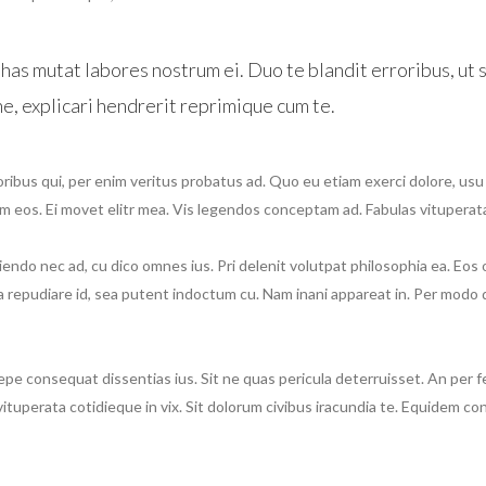
has mutat labores nostrum ei. Duo te blandit erroribus, ut
ne, explicari hendrerit reprimique cum te.
oribus qui, per enim veritus probatus ad. Quo eu etiam exerci dolore, us
nem eos. Ei movet elitr mea. Vis legendos conceptam ad. Fabulas vituperat
artiendo nec ad, cu dico omnes ius. Pri delenit volutpat philosophia ea. Eos
a repudiare id, sea putent indoctum cu. Nam inani appareat in. Per modo
e consequat dissentias ius. Sit ne quas pericula deterruisset. An per f
ituperata cotidieque in vix. Sit dolorum civibus iracundia te. Equidem con