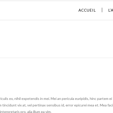
ACCUEIL
L’
lis ex, nihil expetendis in mei. Mei an pericula euripidis, hinc partem ei 
m tincidunt vix at, vel pertinax sensibus id, error epicurei mea et. Mea faci
nterpretaris pro, alia illum ea vim.