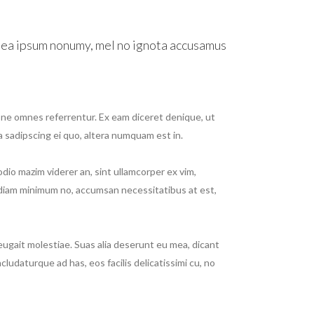
 sea ipsum nonumy, mel no ignota accusamus
u ne omnes referrentur. Ex eam diceret denique, ut
a sadipscing ei quo, altera numquam est in.
 odio mazim viderer an, sint ullamcorper ex vim,
 diam minimum no, accumsan necessitatibus at est,
eugait molestiae. Suas alia deserunt eu mea, dicant
cludaturque ad has, eos facilis delicatissimi cu, no