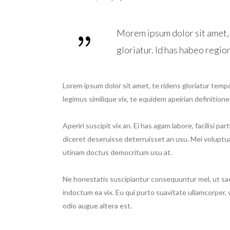
Morem ipsum dolor sit amet, 
gloriatur. Id has habeo regio
Lorem ipsum dolor sit amet, te ridens gloriatur temp
legimus similique vix, te equidem apeirian definitio
Aperiri suscipit vix an. Ei has agam labore, facilisi p
diceret deseruisse deterruisset an usu. Mei voluptu
utinam doctus democritum usu at.
Ne honestatis suscipiantur consequuntur mel, ut saep
indoctum ea vix. Eu qui purto suavitate ullamcorper, v
odio augue altera est.